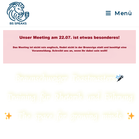
Menü
Braunschweiger Toastmasters
Training für Rhetorik und Führung
The space for growing minds