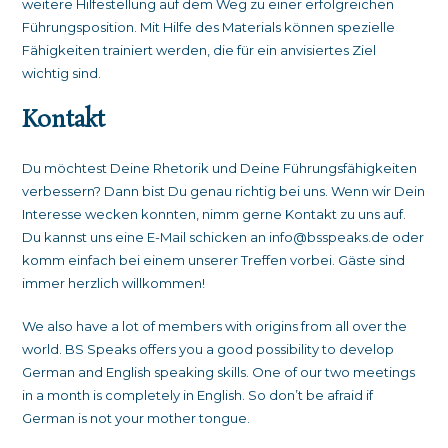
weitere Hilfestellung auf dem Weg zu einer erfolgreichen
Führungsposition. Mit Hilfe des Materials können spezielle
Fähigkeiten trainiert werden, die für ein anvisiertes Ziel
wichtig sind.
Kontakt
Du möchtest Deine Rhetorik und Deine Führungsfähigkeiten
verbessern? Dann bist Du genau richtig bei uns. Wenn wir Dein
Interesse wecken konnten, nimm gerne Kontakt zu uns auf.
Du kannst uns eine E-Mail schicken an
info@bsspeaks.de
oder
komm einfach bei einem unserer Treffen vorbei. Gäste sind
immer herzlich willkommen!
We also have a lot of members with origins from all over the
world. BS Speaks offers you a good possibility to develop
German and English speaking skills. One of our two meetings
in a month is completely in English. So don’t be afraid if
German is not your mother tongue.